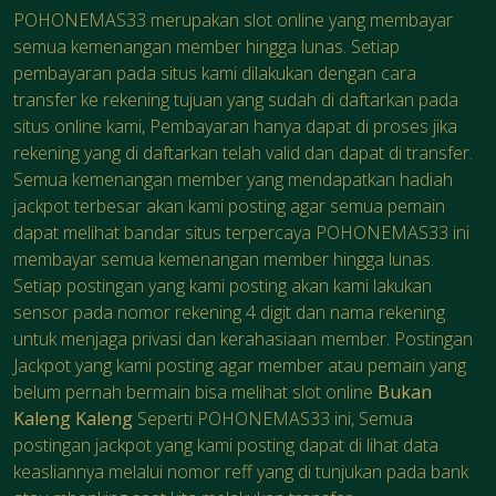
POHONEMAS33 merupakan slot online yang membayar
semua kemenangan member hingga lunas. Setiap
pembayaran pada situs kami dilakukan dengan cara
transfer ke rekening tujuan yang sudah di daftarkan pada
situs online kami, Pembayaran hanya dapat di proses jika
rekening yang di daftarkan telah valid dan dapat di transfer.
Semua kemenangan member yang mendapatkan hadiah
jackpot terbesar akan kami posting agar semua pemain
dapat melihat bandar situs terpercaya POHONEMAS33 ini
membayar semua kemenangan member hingga lunas.
Setiap postingan yang kami posting akan kami lakukan
sensor pada nomor rekening 4 digit dan nama rekening
untuk menjaga privasi dan kerahasiaan member. Postingan
Jackpot yang kami posting agar member atau pemain yang
belum pernah bermain bisa melihat slot online
Bukan
Kaleng Kaleng
Seperti POHONEMAS33 ini, Semua
postingan jackpot yang kami posting dapat di lihat data
keasliannya melalui nomor reff yang di tunjukan pada bank