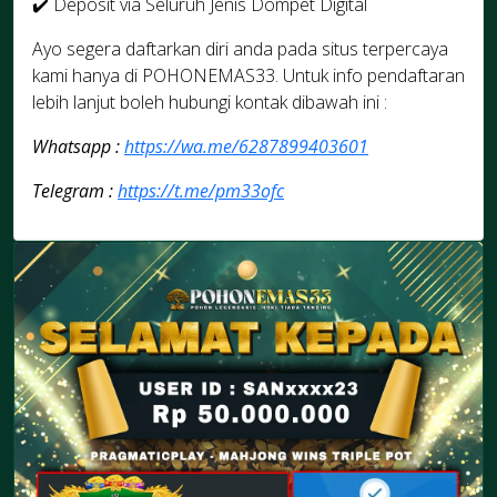
✔️ Deposit via Seluruh Jenis Dompet Digital
Ayo segera daftarkan diri anda pada situs terpercaya
kami hanya di POHONEMAS33. Untuk info pendaftaran
lebih lanjut boleh hubungi kontak dibawah ini :
Whatsapp :
https://wa.me/6287899403601
Telegram :
https://t.me/pm33ofc