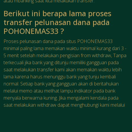
atau mbanking saat kita melakukan transfer.
Berikut ini berapa lama proses
transfer pelunasan dana pada
POHONEMAS33 ?
Proses pelunasan dana pada situs POHONEMAS33
minimal paling lama memakan waktu minimal kurang dari 3 -
5 menit setelah melakukan pengisian from withdraw, Tanpa
terkecuali jika bank yang ditunju memiliki gangguan pada
saat melakukan transfer kami akan memakan waktu lebih
lama karena harus menunggu bank yang tunju kembali
normal. Setiap bank yang gangguan akan di beritahukan
melalui memo atau melihat lampu indikator pada bank
menyala berwarna kuning. Jika mengalami kendala pada
saat melakukan withdraw dapat menghubungi kami melalui
live chat atau whatsapp yang hadir 24 jam melayani anda,
Anda juga dapat bertanya dan melakukan konfrimasi
mengapa withdraw masih belum terproses.