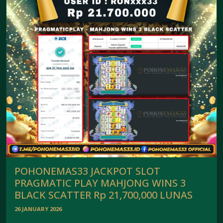
POHONEMAS33 JACKPOT SLOT
PRAGMATIC PLAY MAHJONG WINS 3
BLACK SCATTER Rp 21,700,000 LUNAS
26 JANUARY 2026