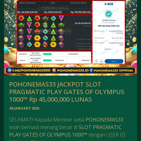
POHONEMAS33 JACKPOT SLOT
PRAGMATIC PLAY GATES OF OLYMPUS
1000™ Rp 45,000,000 LUNAS
28 JANUARY 2026
SELAMAT!! Kepada Member setia
POHONEMAS33
telah berhasil menang besar di
SLOT PRAGMATIC
PLAY GATES OF OLYMPUS 1000™
dengan USER ID :