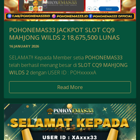
POHONEMAS33 JACKPOT SLOT CQ9
MAHJONG WILDS 2 18,675,500 LUNAS
16 JANUARY 2026
SELAMAT!! Kepada Member setia
POHONEMAS33
telah berhasil menang besar di
SLOT CQ9 MAHJONG
WILDS 2
dengan USER ID : POHxxxxxA
Read More