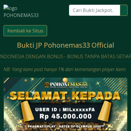
Kembali ke Situs
Bukti JP Pohonemas33 Official
NGAN BONUS - BONUS TANPA BATAS SETIAP HARI.
NB: Yang kami post hanya 1% dari kemenangan player kami